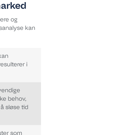
marked
sere og
vsanalyse kan
kan
esulterer i
vendige
ske behov,
å sløse tid
ester som