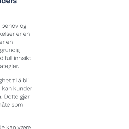
nders
s behov og
elser er en
ler en
 grundig
full innsikt
ategier.
t til å bli
r, kan kunder
. Dette gjør
 måte som
de kan være