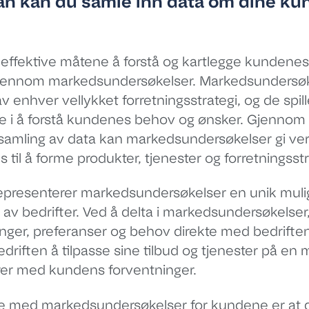
n kan du samle inn data om dine ku
effektive måtene å forstå og kartlegge kundene
gjennom markedsundersøkelser. Markedsundersøk
av enhver vellykket forretningsstrategi, og de spil
le i å forstå kundenes behov og ønsker. Gjennom
samling av data kan markedsundersøkelser gi verdi
til å forme produkter, tjenester og forretningsstr
presenterer markedsundersøkelser en unik mulighe
t av bedrifter. Ved å delta i markedsundersøkelse
nger, preferanser og behov direkte med bedriften
edriften å tilpasse sine tilbud og tjenester på en
er med kundens forventninger.
ne med markedsundersøkelser for kundene er at 