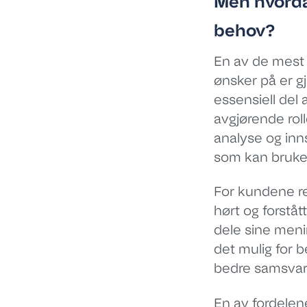
Men hvorda
behov?
En av de mest 
ønsker på er 
essensiell del 
avgjørende rol
analyse og inn
som kan brukes 
For kundene re
hørt og forståt
dele sine meni
det mulig for b
bedre samsvar
En av fordele