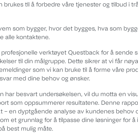
 brukes til å forbedre våre tjenester og tilbud i 
hvem som bygger, hvor det bygges, hva som bygg
de alle kontaktene.
t profesjonelle verktøyet Questback for å sende
lser til din målgruppe. Dette sikrer at vi får nøy
akemeldinger som vi kan bruke til å forme våre pro
msvar med dine behov og ønsker.
 har besvart undersøkelsen, vil du motta en visu
pport som oppsummerer resultatene. Denne rappor
ukt – en dyptgående analyse av kundenes behov 
om et grunnlag for å tilpasse dine løsninger for
på best mulig måte.