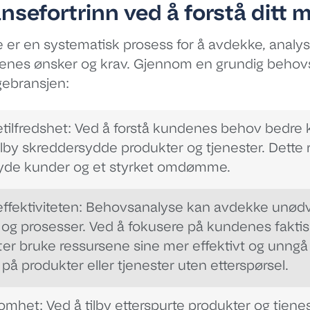
nsefortrinn ved å forstå ditt 
er en systematisk prosess for å avdekke, analy
ndenes ønsker og krav. Gjennom en grundig beho
ggebransjen:
tilfredshet: Ved å forstå kundenes behov bedre 
tilby skreddersydde produkter og tjenester. Dette r
yde kunder og et styrket omdømme.
effektiviteten: Behovsanalyse kan avdekke unød
og prosesser. Ved å fokusere på kundenes fakti
ter bruke ressursene sine mer effektivt og unngå 
på produkter eller tjenester uten etterspørsel.
somhet:
Ved å tilby etterspurte produkter og tjen