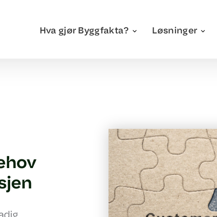
Hva gjør Byggfakta?
Løsninger
behov
sjen
adig