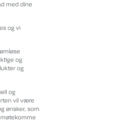
tråd med dine
es og vi
 sømløse
aktige og
dukter og
ell og
ten vil være
og ønsker, som
 å imøtekomme