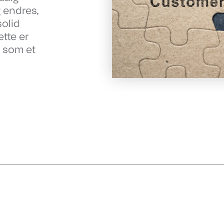
 endres,
solid
tte er
t som et