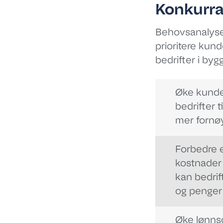
Konkurra
Behovsanalyse 
prioritere ku
bedrifter i by
Øke kunde
bedrifter 
mer fornø
Forbedre 
kostnader 
kan bedrif
og penger 
Øke lønn