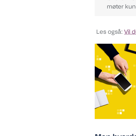
møter ku
Les også:
Vil 