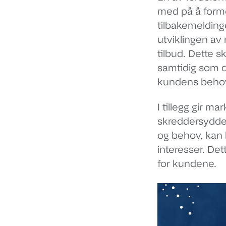
med på å forme
tilbakemeldin
utviklingen av
tilbud. Dette s
samtidig som d
kundens beho
I tillegg gir 
skreddersydde 
og behov, kan 
interesser. Det
for kundene.