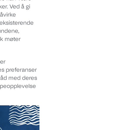
er. Ved å gi
åvirke
 eksisterende
kundene,
sk møter
mer
es preferanser
tråd med deres
kjøpeopplevelse