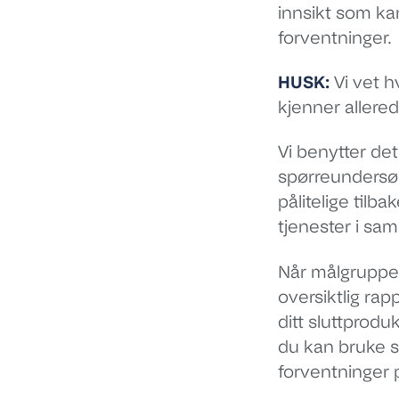
innsikt som kan
forventninger.
HUSK:
Vi vet 
kjenner allere
Vi benytter de
spørreundersøke
pålitelige tilb
tjenester i sa
Når målgruppen
oversiktlig ra
ditt sluttprod
du kan bruke s
forventninger 