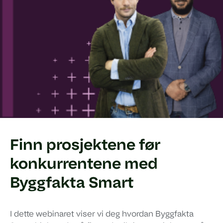
Finn prosjektene før
konkurrentene med
Byggfakta Smart
I dette webinaret viser vi deg hvordan Byggfakta