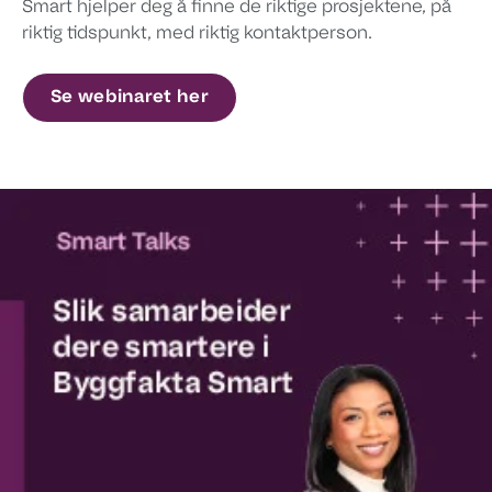
Smart hjelper deg å finne de riktige prosjektene, på
riktig tidspunkt, med riktig kontaktperson.
Se webinaret her