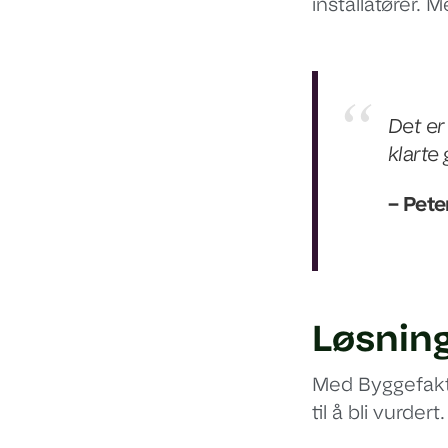
installatører. M
Det er
klarte 
– Pete
Løsnin
Med Byggefakta
til å bli vurdert.