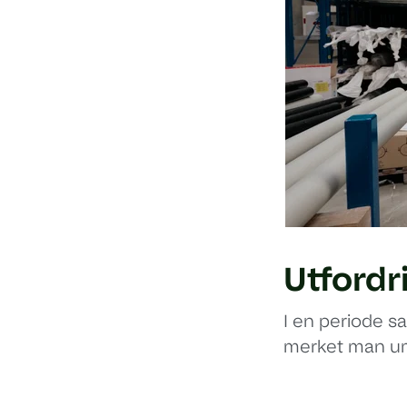
Utfordr
I en periode s
merket man umi