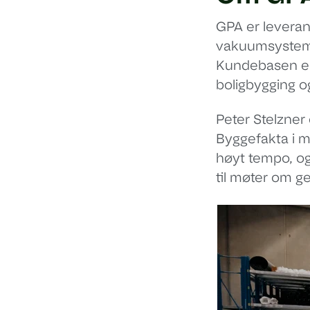
GPA er leverand
vakuumsystemer
Kundebasen er 
boligbygging og
Peter Stelzner
Byggefakta i m
høyt tempo, og 
til møter om ge