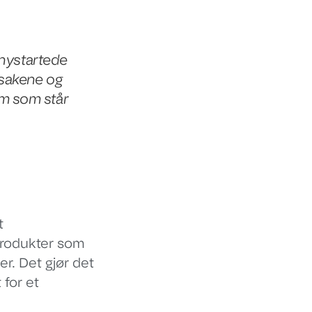
e nystartede
 sakene og
dem som står
t
produkter som
r. Det gjør det
 for et