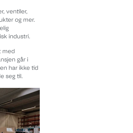
, ventiler,
ukter og mer.
elig
sk industri.
et med
nsjen går i
en har ikke tid
 seg til.