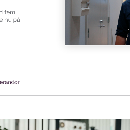
od fem
re nu på
erandør