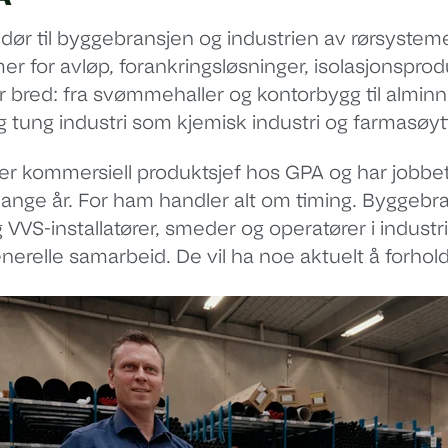
ør til byggebransjen og industrien av rørsystemer
 for avløp, forankringsløsninger, isolasjonsprod
bred: fra svømmehaller og kontorbygg til alminn
 tung industri som kjemisk industri og farmasøyti
 er kommersiell produktsjef hos GPA og har jobb
ange år. For ham handler alt om timing. Byggebra
VVS-installatører, smeder og operatører i industri
nerelle samarbeid. De vil ha noe aktuelt å forholde