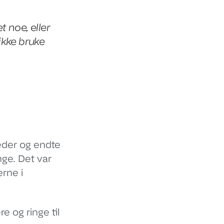
t noe, eller
 ikke bruke
eder og endte
nge. Det var
erne i
 og ringe til