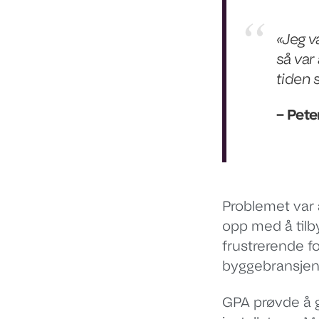
«Jeg v
så var
tiden 
– Pete
Problemet var
opp med å tilb
frustrerende fo
byggebransjen
GPA prøvde å g